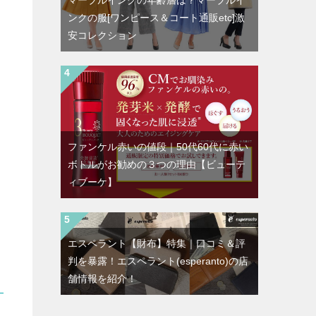
マーブルインクの年齢層は？マーブルイ
ンクの服[ワンピース＆コート通販etc]激
安コレクション
ファンケル赤いの値段｜50代60代に赤い
ボトルがお勧めの３つの理由【ビューテ
ィブーケ】
エスペラント【財布】特集｜口コミ＆評
判を暴露！エスペラント(esperanto)の店
舗情報を紹介！