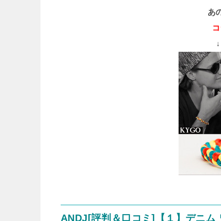
あ
コ
ANDJ[評判＆口コミ]【１】デニム