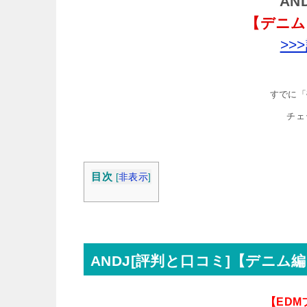
AN
【デニム
>>
すでに「
チェ
目次
[
非表示
]
ANDJ[評判と口コミ]【デニム
【ED