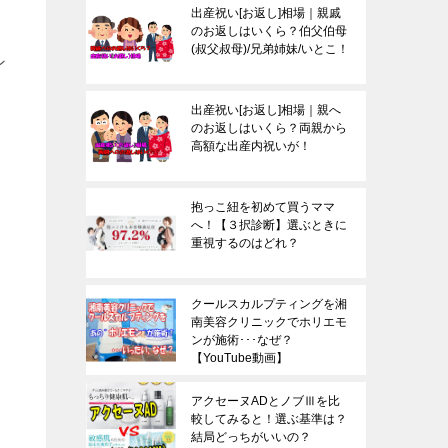
出産祝い[お返し]相場｜親戚
のお返しはいくら？伯父伯母
(叔父叔母)/兄弟姉妹/いとこ！
ン
出産祝い[お返し]相場｜親へ
のお返しはいくら？両親から
高額な出産内祝いが！
抱っこ紐を初めて買うママ
へ！【３択診断】選ぶときに
重視するのはどれ？
クールスカルプティングを湘
南美容クリニックでホリエモ
ンが施術･･･なぜ？
【YouTube動画】
アクセーヌADとノブⅢを比
較してみると！選ぶ基準は？
結局どっちがいいの？