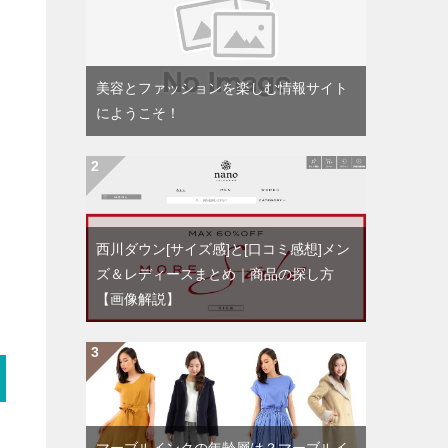
美容とファッションを楽しむ情報サイト
にようこそ！
西川ダウン[サイズ感]と[口コミ感想]メン
ズ＆レディースまとめ｜商品の探し方
【画像解説】