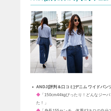
ANDJ[評判＆口コミ]デニム ワイドパン
◆
「150cm44kgぴったり！どんな
た！」
◆
「身長155センチ、体重43キロの自