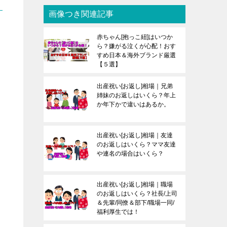
画像つき関連記事
赤ちゃん[抱っこ紐]はいつか
ら？嫌がる泣くが心配！おす
すめ日本＆海外ブランド厳選
【５選】
出産祝い[お返し]相場｜兄弟
姉妹のお返しはいくら？年上
か年下かで違いはあるか。
出産祝い[お返し]相場｜友達
のお返しはいくら？ママ友達
や連名の場合はいくら？
出産祝い[お返し]相場｜職場
のお返しはいくら？社長/上司
＆先輩/同僚＆部下/職場一同/
福利厚生では！