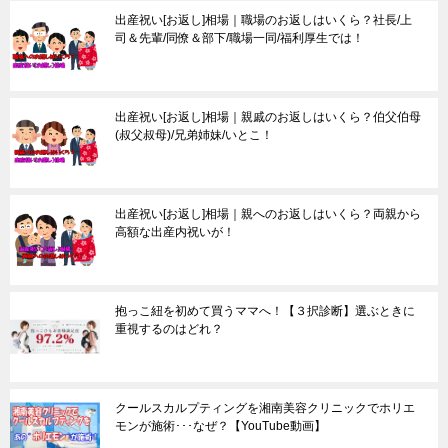
出産祝い[お返し]相場｜職場のお返しはいくら？社長/上
司＆先輩/同僚＆部下/職場一同/福利厚生では！
出産祝い[お返し]相場｜親戚のお返しはいくら？伯父伯母
(叔父叔母)/兄弟姉妹/いとこ！
出産祝い[お返し]相場｜親へのお返しはいくら？両親から
高額な出産内祝いが！
抱っこ紐を初めて買うママへ！【３択診断】選ぶときに
重視するのはどれ？
クールスカルプティングを湘南美容クリニックでホリエ
モンが施術･･･なぜ？【YouTube動画】