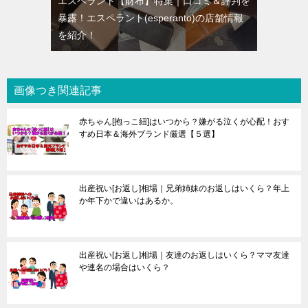
エスペラント【財布】特集｜口コミ＆評判を
暴露！エスペラント(esperanto)の店舗情報
を紹介！
画像つき関連記事
赤ちゃん[抱っこ紐]はいつから？嫌がる泣くが心配！おす
すめ日本＆海外ブランド厳選【５選】
出産祝い[お返し]相場｜兄弟姉妹のお返しはいくら？年上
か年下かで違いはあるか。
出産祝い[お返し]相場｜友達のお返しはいくら？ママ友達
や連名の場合はいくら？