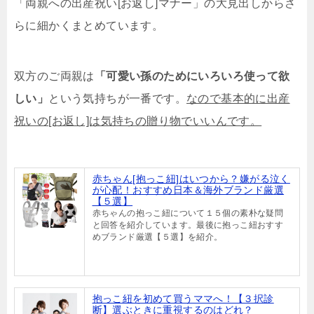
「両親への出産祝い[お返し]マナー」の大見出しからさ
らに細かくまとめています。
双方のご両親は
「可愛い孫のためにいろいろ使って欲
しい」
という気持ちが一番です。
なので基本的に出産
祝いの[お返し]は気持ちの贈り物でいいんです。
赤ちゃん[抱っこ紐]はいつから？嫌がる泣く
が心配！おすすめ日本＆海外ブランド厳選
【５選】
赤ちゃんの抱っこ紐について１５個の素朴な疑問
と回答を紹介しています。最後に抱っこ紐おすす
めブランド厳選【５選】を紹介。
抱っこ紐を初めて買うママへ！【３択診
断】選ぶときに重視するのはどれ？