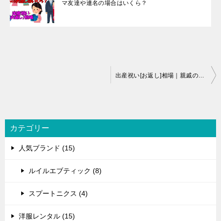
マ友達や連名の場合はいくら？
投
出産祝い[お返し]相場｜親戚のお返しはいくら？伯父伯母(叔父叔母)/兄弟姉妹/いとこ！
稿
ナ
ビ
カテゴリー
ゲ
人気ブランド (15)
ー
シ
ルイルエブティック (8)
ョ
スプートニクス (4)
ン
洋服レンタル (15)