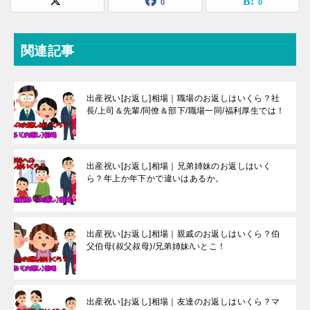
0
0
関連記事
出産祝い[お返し]相場｜職場のお返しはいくら？社
長/上司＆先輩/同僚＆部下/職場一同/福利厚生では！
出産祝い[お返し]相場｜兄弟姉妹のお返しはいく
ら？年上か年下かで違いはあるか。
出産祝い[お返し]相場｜親戚のお返しはいくら？伯
父伯母(叔父叔母)/兄弟姉妹/いとこ！
出産祝い[お返し]相場｜友達のお返しはいくら？マ