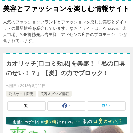
美容とファッションを楽しむ情報サイト
人気のファッションブランドとファッションを楽しむ美容とダイエ
ットの最新情報を紹介しています。なお当サイトは、Amazon、楽
天市場、ASP提携先広告主様、アドセンス広告のプロモーションが
含まれています。
カオリッチ[口コミ効果]を暴露！「私の口臭
のせい！？」【炭】の力でブロック！
公開日：
2018年8月11日
公式サイト限定
美容＆グッズ情報
0
0