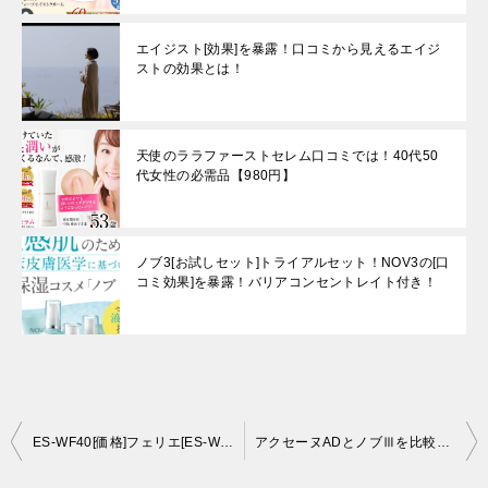
エイジスト[効果]を暴露！口コミから見えるエイジ
ストの効果とは！
天使のララファーストセレム口コミでは！40代50
代女性の必需品【980円】
ノブ3[お試しセット]トライアルセット！NOV3の[口
コミ効果]を暴露！バリアコンセントレイト付き！
投
ES-WF40[価格]フェリエ[ES-WF40]パナソニック[楽天＆アマゾン]の最安値はココ！
アクセーヌADとノブⅢを比較してみると！選ぶ基準は？結局どっちがいいの？
稿