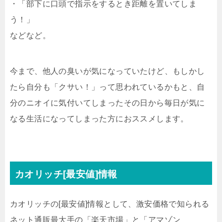
・「部下に口頭で指示をするとき距離を置いてしま
う！」
などなど。
今まで、他人の臭いが気になっていたけど、もしかし
たら自分も「クサい！」って思われているかもと、自
分のニオイに気付いてしまったその日から毎日が気に
なる生活になってしまった方におススメします。
カオリッチ[最安値]情報
カオリッチの[最安値]情報として、激安価格で知られる
ネット通販最大手の「楽天市場」と「アマゾン