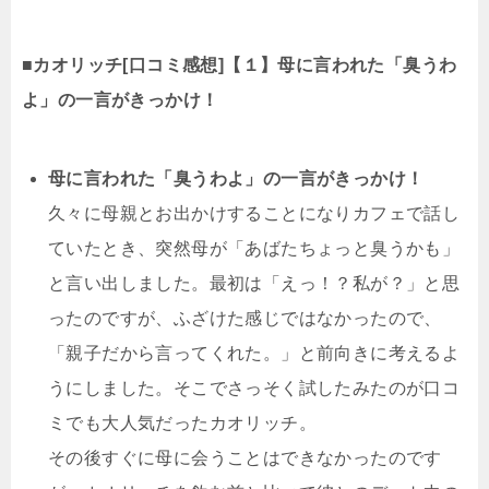
■カオリッチ[口コミ感想]【１】母に言われた「臭うわ
よ」の一言がきっかけ！
母に言われた「臭うわよ」の一言がきっかけ！
久々に母親とお出かけすることになりカフェで話し
ていたとき、突然母が「あばたちょっと臭うかも」
と言い出しました。最初は「えっ！？私が？」と思
ったのですが、ふざけた感じではなかったので、
「親子だから言ってくれた。」と前向きに考えるよ
うにしました。そこでさっそく試したみたのが口コ
ミでも大人気だったカオリッチ。
その後すぐに母に会うことはできなかったのです