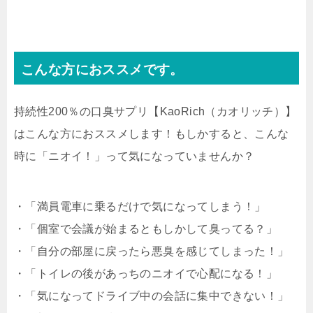
こんな方におススメです。
持続性200％の口臭サプリ【KaoRich（カオリッチ）】
はこんな方におススメします！もしかすると、こんな
時に「ニオイ！」って気になっていませんか？
・「満員電車に乗るだけで気になってしまう！」
・「個室で会議が始まるともしかして臭ってる？」
・「自分の部屋に戻ったら悪臭を感じてしまった！」
・「トイレの後があっちのニオイで心配になる！」
・「気になってドライブ中の会話に集中できない！」