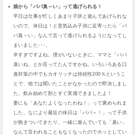
娘から「パパ臭～い」って逃げられる！
平日は仕事が忙しくあまり子供と遊んであげられな
いので、休日は！と意気込み子供に近寄ったら「パ
パ臭～い」なんて言って逃げられるようになってし
まいました･･･。
辛すぎですよね。僕がいないときに、ママと「パパ
臭いね」とか言ってたんですかね。いろいろある口
臭対策の中でもカオリッチは持続性200％というこ
とで、他では聞いたことがなかったので即決しまし
た。飲み始めて割とすぐ実感できましたよ！
妻にも「あなたよくなったわね！」って褒められま
した。なにより最近の休日は「パパ～！」って子供
が抱きついてきたり、一緒に遊んでいても「臭い」
なんて言われることもなくなったのでホッとしてい