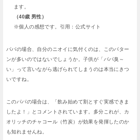
ます。
（40歳 男性）
※個人の感想です。引用：公式サイト
パパの場合、自分のニオイに気付くのは、このパター
ンが多いのではないでしょうか。子供が「パパ臭～
い」って言いながら逃げられてしまうのは本当にきつ
いですね。
このパパの場合は、「飲み始めて割とすぐ実感できま
したよ！」とコメントされています。多分これが、カ
オリッチのチャコール（竹炭）が効果を発揮したのか
も知れませんね。