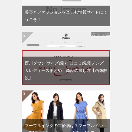
美容とファッションを楽しむ情報サイトによ
うこそ！
西川ダウン[サイズ感]と[口コミ感想]メンズ
＆レディースまとめ｜商品の探し方【画像解
説】
マーブルインクの年齢層は？マーブルインク