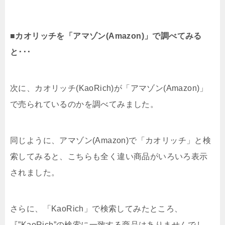
■カオリッチを「アマゾン(Amazon)」で調べてみる
と･･･
次に、カオリッチ(KaoRich)が「アマゾン(Amazon)」
で売られているのかを調べてみました。
同じように、アマゾン(Amazon)で「カオリッチ」と検
索してみると、こちらも全く違い商品がいろいろ表示
されました。
さらに、「KaoRich」で検索してみたところ、
『”KaoRich”の検索に一致する商品はありませんでし