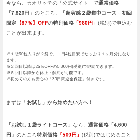
今なら、カオリッチの「公式サイト」で
通常価格
「7,820円」
のところ、
「超実感２袋集中コース」初回
限定
【87％】OFF
の
特別価格
「980円」
(税別)で申込む
ことが出来ます。
※１袋60粒入りが２袋で、１日4粒目安でたっぷり１ヶ月分になり
ます。
※２回目以降は25％OFFの5,860円(税別)で継続できます。
※５回目以降から休止・解約が可能です。
※初めての方も安心の「30日間返金保証」付きです。
まずは
「お試し」から始めたい方へ！
「お試し１袋ライトコース」
なら、
通常価格「4,600
円」
のところ
特別価格
「500円」
(税別)ではじめること