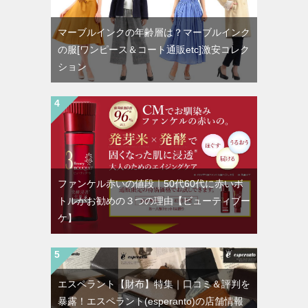
マーブルインクの年齢層は？マーブルインク
の服[ワンピース＆コート通販etc]激安コレク
ション
ファンケル赤いの値段｜50代60代に赤いボ
トルがお勧めの３つの理由【ビューティブー
ケ】
エスペラント【財布】特集｜口コミ＆評判を
暴露！エスペラント(esperanto)の店舗情報