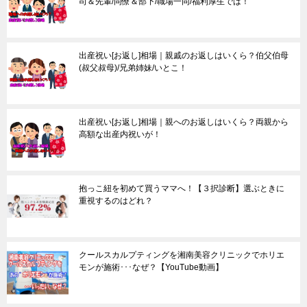
司＆先輩/同僚＆部下/職場一同/福利厚生では！
出産祝い[お返し]相場｜親戚のお返しはいくら？伯父伯母
(叔父叔母)/兄弟姉妹/いとこ！
出産祝い[お返し]相場｜親へのお返しはいくら？両親から
高額な出産内祝いが！
抱っこ紐を初めて買うママへ！【３択診断】選ぶときに
重視するのはどれ？
クールスカルプティングを湘南美容クリニックでホリエ
モンが施術･･･なぜ？【YouTube動画】