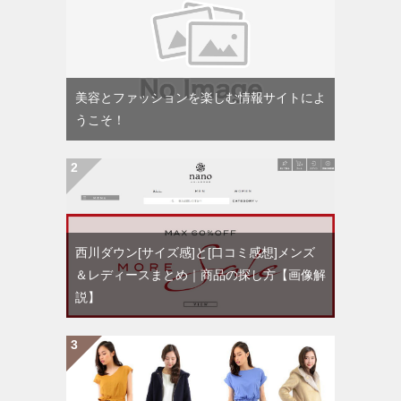
美容とファッションを楽しむ情報サイトによ
うこそ！
西川ダウン[サイズ感]と[口コミ感想]メンズ
＆レディースまとめ｜商品の探し方【画像解
説】