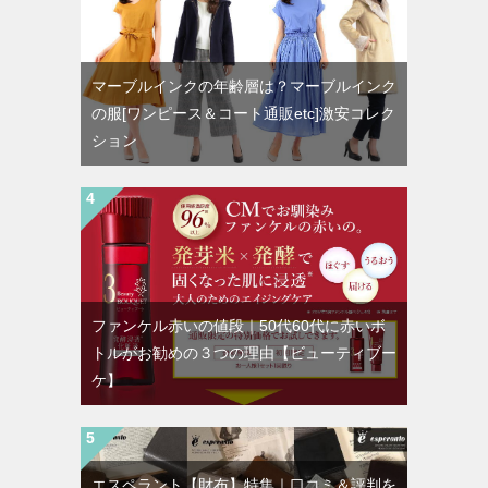
マーブルインクの年齢層は？マーブルインク
の服[ワンピース＆コート通販etc]激安コレク
ション
ファンケル赤いの値段｜50代60代に赤いボ
トルがお勧めの３つの理由【ビューティブー
ケ】
エスペラント【財布】特集｜口コミ＆評判を