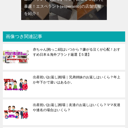
暴露！エスペラント(esperanto)の店舗情報
を紹介！
画像つき関連記事
赤ちゃん[抱っこ紐]はいつから？嫌がる泣くが心配！おす
すめ日本＆海外ブランド厳選【５選】
出産祝い[お返し]相場｜兄弟姉妹のお返しはいくら？年上
か年下かで違いはあるか。
出産祝い[お返し]相場｜友達のお返しはいくら？ママ友達
や連名の場合はいくら？