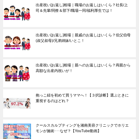
出産祝い[お返し]相場｜職場のお返しはいくら？社長/上
司＆先輩/同僚＆部下/職場一同/福利厚生では！
出産祝い[お返し]相場｜親戚のお返しはいくら？伯父伯母
(叔父叔母)/兄弟姉妹/いとこ！
出産祝い[お返し]相場｜親へのお返しはいくら？両親から
高額な出産内祝いが！
抱っこ紐を初めて買うママへ！【３択診断】選ぶときに
重視するのはどれ？
クールスカルプティングを湘南美容クリニックでホリエ
モンが施術･･･なぜ？【YouTube動画】