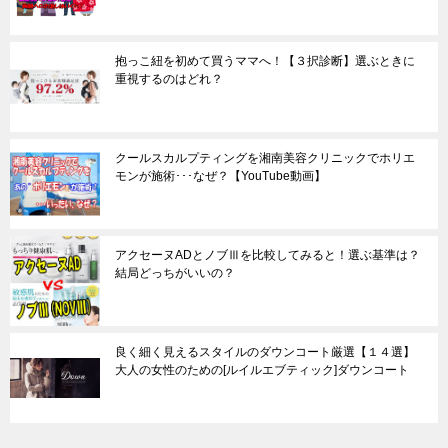
抱っこ紐を初めて買うママへ！【３択診断】選ぶときに
重視するのはどれ？
クールスカルプティングを湘南美容クリニックでホリエ
モンが施術･･･なぜ？【YouTube動画】
アクセーヌADとノブⅢを比較してみると！選ぶ基準は？
結局どっちがいいの？
良く細く見えるスタイルのダウンコート厳選【１４選】
大人の女性のための[ルイルエブティック]ダウンコート