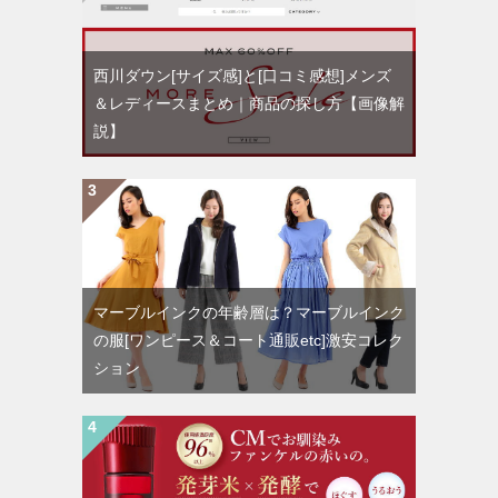
西川ダウン[サイズ感]と[口コミ感想]メンズ
＆レディースまとめ｜商品の探し方【画像解
説】
マーブルインクの年齢層は？マーブルインク
の服[ワンピース＆コート通販etc]激安コレク
ション