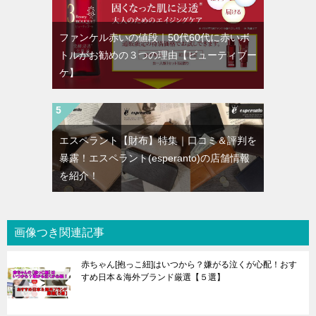
ファンケル赤いの値段｜50代60代に赤いボ
トルがお勧めの３つの理由【ビューティブー
ケ】
エスペラント【財布】特集｜口コミ＆評判を
暴露！エスペラント(esperanto)の店舗情報
を紹介！
画像つき関連記事
赤ちゃん[抱っこ紐]はいつから？嫌がる泣くが心配！おす
すめ日本＆海外ブランド厳選【５選】