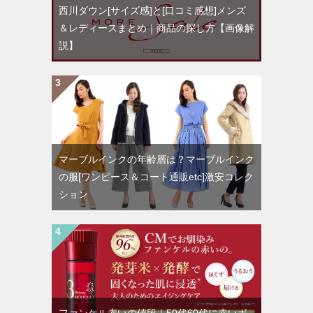
西川ダウン[サイズ感]と[口コミ感想]メンズ
＆レディースまとめ｜商品の探し方【画像解
説】
マーブルインクの年齢層は？マーブルインク
の服[ワンピース＆コート通販etc]激安コレク
ション