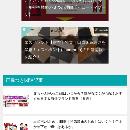
ファンケル赤いの値段｜50代60代に赤いボ
トルがお勧めの３つの理由【ビューティブー
ケ】
エスペラント【財布】特集｜口コミ＆評判を
暴露！エスペラント(esperanto)の店舗情報
を紹介！
画像つき関連記事
赤ちゃん[抱っこ紐]はいつから？嫌がる泣くが心配！おす
すめ日本＆海外ブランド厳選【５選】
出産祝い[お返し]相場｜兄弟姉妹のお返しはいくら？年上
か年下かで違いはあるか。