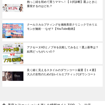
抱っこ紐を初めて買うママへ！【３択診断】選ぶときに
重視するのはどれ？
クールスカルプティングを湘南美容クリニックでホリエ
モンが施術･･･なぜ？【YouTube動画】
アクセーヌADとノブⅢを比較してみると！選ぶ基準は？
結局どっちがいいの？
良く細く見えるスタイルのダウンコート厳選【１４選】
大人の女性のための[ルイルエブティック]ダウンコート
美容とファッションを楽しむ情報サイト
TOP
効果