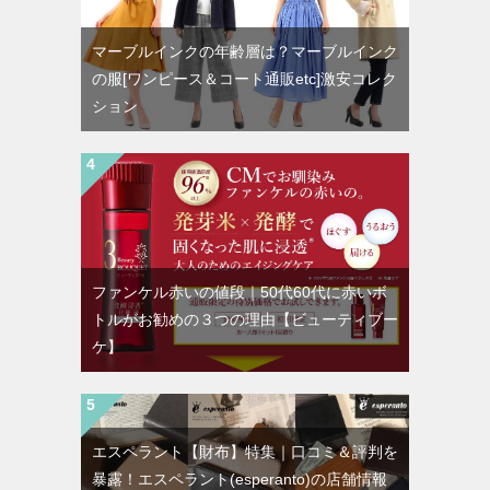
マーブルインクの年齢層は？マーブルインク
の服[ワンピース＆コート通販etc]激安コレク
ション
ファンケル赤いの値段｜50代60代に赤いボ
トルがお勧めの３つの理由【ビューティブー
ケ】
エスペラント【財布】特集｜口コミ＆評判を
暴露！エスペラント(esperanto)の店舗情報