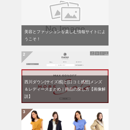
美容とファッションを楽しむ情報サイトによ
うこそ！
西川ダウン[サイズ感]と[口コミ感想]メンズ
＆レディースまとめ｜商品の探し方【画像解
説】