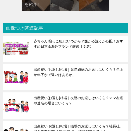
を紹介！
画像つき関連記事
赤ちゃん[抱っこ紐]はいつから？嫌がる泣くが心配！おす
すめ日本＆海外ブランド厳選【５選】
出産祝い[お返し]相場｜兄弟姉妹のお返しはいくら？年上
か年下かで違いはあるか。
出産祝い[お返し]相場｜友達のお返しはいくら？ママ友達
や連名の場合はいくら？
出産祝い[お返し]相場｜職場のお返しはいくら？社長/上