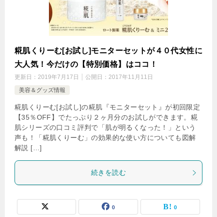
糀肌くりーむ[お試し]モニターセットが４０代女性に
大人気！今だけの【特別価格】はココ！
更新日：
2019年7月17日
公開日：
2017年11月11日
美容＆グッズ情報
糀肌くりーむ[お試し]の糀肌『モニターセット』が初回限定
【35％OFF】でたっぷり２ヶ月分のお試しができます。糀
肌シリーズの口コミ評判で「肌が明るくなった！」という
声も！「糀肌くりーむ」の効果的な使い方についても図解
解説 […]
続きを読む
0
0