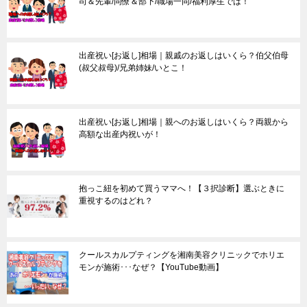
司＆先輩/同僚＆部下/職場一同/福利厚生では！
出産祝い[お返し]相場｜親戚のお返しはいくら？伯父伯母
(叔父叔母)/兄弟姉妹/いとこ！
出産祝い[お返し]相場｜親へのお返しはいくら？両親から
高額な出産内祝いが！
抱っこ紐を初めて買うママへ！【３択診断】選ぶときに
重視するのはどれ？
クールスカルプティングを湘南美容クリニックでホリエ
モンが施術･･･なぜ？【YouTube動画】