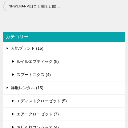
投
NI-WL404-P[口コミ感想]と[価格比較]｜NI-WL404-P[ハンガー＆パワー]コードレススチームWヘッドアイロン
稿
ナ
ビ
カテゴリー
ゲ
人気ブランド (15)
ー
シ
ルイルエブティック (8)
ョ
スプートニクス (4)
ン
洋服レンタル (15)
エディストクローゼット (5)
エアークローゼット (7)
おしゃれコンシャス (4)