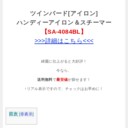
ツインバード[アイロン]
ハンディーアイロン＆スチーマー
【SA-4084BL】
>>>詳細はこちら<<<
綺麗に仕上がると大好評！
今なら、
送料無料
で
最安値
が探せます！
↑リアル表示ですので、
チェックはお早めに！
目次
[
非表示
]