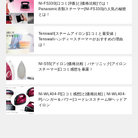
NI-FS330[口コミ評価]と[価格比較]では！
Panasonic衣類スチーマー[NI-FS330]の人気の秘密
とは！
Tenswall[スチームアイロン]口コミと最安値｜
Tenswallハンディースチーマーがおすすめの理由
は！
NI-S55[アイロン]価格比較｜パナソニック[アイロン
スチーマー]口コミ感想を暴露！
NI-WL404-P[口コミ感想]と[価格比較]｜NI-WL404-
P[ハンガー＆パワー]コードレススチームWヘッドア
イロン