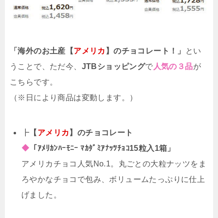
「海外のお土産【
アメリカ
】のチョコレート！」
とい
うことで、ただ今、
JTBショッピング
で
人気の３品
が
こちらです。
（※日により商品は変動します。）
┣
【
アメリカ
】のチョコレート
◆
「ｱﾒﾘｶﾝﾊｰﾓﾆｰ ﾏｶﾀﾞﾐｱﾅｯﾂﾁｮｺ15粒入1箱」
アメリカチョコ人気No.1。丸ごとの大粒ナッツをま
ろやかなチョコで包み、ボリュームたっぷりに仕上
げました。