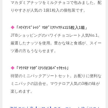
マカダミアナッツをミルクチョコで包みました。配
りやすさが人気の 1袋1粒入の個包装です。
◆
「ﾊﾜｲｱﾝﾋﾞﾚｯｼﾞ ﾏｶﾀﾞﾐｱﾅｯﾂﾁｮｺ15粒入1箱」
JTBショッピングのハワイチョコレート人気No.1。
厳選したナッツを使用。豊かな味と食感が、スイー
ツ通の方もうならせます。
◆
「ﾏｳﾅﾛｱ ﾏｶﾀﾞﾐｱﾄﾘｵ36ﾊﾟｯｸｾｯﾄ」
待望のミニパックアソートセット。お配りに便利な
ミニパックの詰合せ。マウナロア人気の3種の味が
楽しめます。