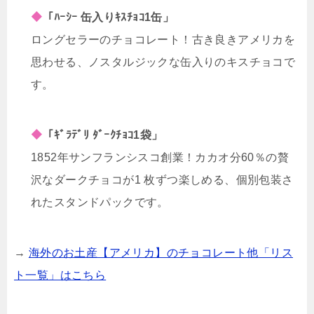
◆
「ﾊｰｼｰ 缶入りｷｽﾁｮｺ1缶」
ロングセラーのチョコレート！古き良きアメリカを
思わせる、ノスタルジックな缶入りのキスチョコで
す。
◆
「ｷﾞﾗﾃﾞﾘ ﾀﾞｰｸﾁｮｺ1袋」
1852年サンフランシスコ創業！カカオ分60％の贅
沢なダークチョコが1 枚ずつ楽しめる、個別包装さ
れたスタンドパックです。
→
海外のお土産【アメリカ】のチョコレート他「リス
ト一覧」はこちら