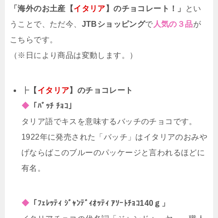
「海外のお土産【
イタリア
】のチョコレート！」
とい
うことで、ただ今、
JTBショッピング
で
人気の３品
が
こちらです。
（※日により商品は変動します。）
┣
【
イタリア
】のチョコレート
◆
「ﾊﾞｯﾁ ﾁｮｺ」
タリア語でキスを意味するバッチのチョコです。
1922年に発売された「バッチ」はイタリアのおみや
げならばこのブルーのパッケージと言われるほどに
有名。
◆
「ﾌｪﾚｯﾃｨ ｼﾞｬﾝﾃﾞｨｵｯﾃｨ ｱｿｰﾄﾁｮｺ140ｇ」