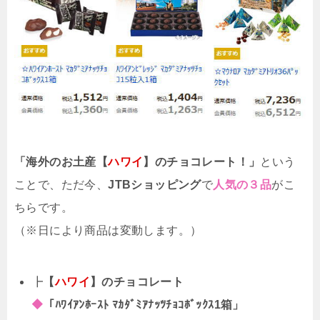
「海外のお土産【
ハワイ
】のチョコレート！」
という
ことで、ただ今、
JTBショッピング
で
人気の３品
がこ
ちらです。
（※日により商品は変動します。）
┣
【
ハワイ
】のチョコレート
◆
「ﾊﾜｲｱﾝﾎｰｽﾄ ﾏｶﾀﾞﾐｱﾅｯﾂﾁｮｺﾎﾞｯｸｽ1箱」