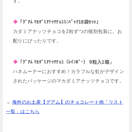
す。
◆
「ｸﾞｱﾑ ﾏｶﾀﾞﾐｱﾅｯﾂﾁｮｺﾐﾆﾊﾟｯｸ18袋ｾｯﾄ」
カダミアナッツチョコを2粒ずつの個別包装に。お
配りにぴったりです。
◆
「ｸﾞｱﾑ ﾏｶﾀﾞﾐｱﾅｯﾂﾁｮｺ（ﾚｲﾝﾎﾞｰ） 9粒入1箱」
ハネムーナーにおすすめ！カラフルな虹がデザイン
されたパッケージのマカダミアナッツチョコです。
→
海外のお土産【グアム】のチョコレート他「リスト
一覧」はこちら