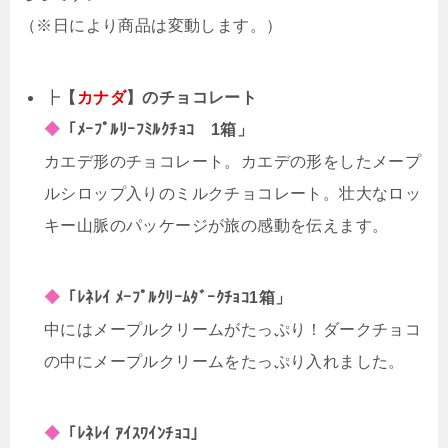
（※日により商品は変動します。）
┣
【
カナダ
】のチョコレート
◆
「ﾒｰﾌﾟﾙﾘｰﾌﾐﾙｸﾁｮｺ 1箱」
カエデ形のチョコレート。カエデの形をしたメープ
ルシロップ入りのミルクチョコレート。壮大なロッ
キー山脈のパッケージが旅の感動を伝えます。
◆
「ﾚﾈﾚｲ ﾒｰﾌﾟﾙｸﾘｰﾑﾀﾞｰｸﾁｮｺ1箱」
中にはメープルクリームがたっぷり！ダークチョコ
の中にメープルクリームをたっぷり入れました。
◆
「ﾚﾈﾚｲ ｱｲｽﾜｲﾝﾁｮｺ」