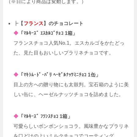
（※日により商品は変動します。）
┣
【
フランス
】のチョコレート
◆
「ﾏﾙｷｰｽﾞ ｴｽｶﾙｺﾞﾁｮｺ 1箱」
フランスチョコ人気No.1。エスカルゴをかたどっ
た、見た目もおいしいプラリネチョコです。
◆
「ﾏｷｼﾑ･ﾄﾞ･ﾊﾟﾘ ﾍｰｾﾞﾙﾅｯﾂﾐﾆﾁｮｺ 1缶」
目上の方への贈り物にも太鼓判。宝石箱のように美
しい缶に、ヘーゼルナッツチョコを詰めました。
◆
「ﾏﾙｷｰｽﾞ ﾌﾗﾝｽﾁｮｺ 1箱」
可愛らしいボンボンショコラ。風味豊かなプラリネ
を口どけのよいミルクチョコでコーティング。