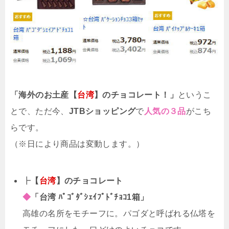
「海外のお土産【
台湾
】のチョコレート！」
というこ
とで、ただ今、
JTBショッピング
で
人気の３品
がこち
らです。
（※日により商品は変動します。）
┣
【
台湾
】のチョコレート
◆
「台湾 ﾊﾟｺﾞﾀﾞｼｪｲﾌﾟﾄﾞﾁｮｺ1箱」
高雄の名所をモチーフに。パゴダと呼ばれる仏塔を