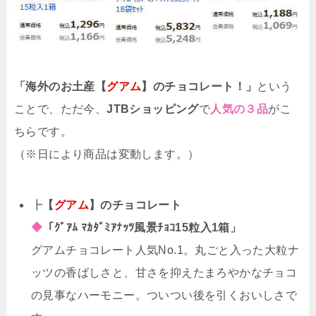
「海外のお土産【
グアム
】のチョコレート！」
という
ことで、ただ今、
JTBショッピング
で
人気の３品
がこ
ちらです。
（※日により商品は変動します。）
┣
【
グアム
】のチョコレート
◆
「ｸﾞｱﾑ ﾏｶﾀﾞﾐｱﾅｯﾂ風景ﾁｮｺ15粒入1箱」
グアムチョコレート人気No.1。丸ごと入った大粒ナ
ッツの香ばしさと、甘さを抑えたまろやかなチョコ
の見事なハーモニー。ついつい後を引くおいしさで