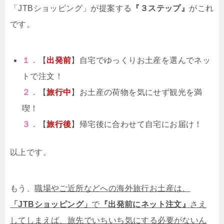
「JTBショッピング」が提案する
『３ステップ』
がこれ
です。
１．
【
出発前
】自宅でゆっくりお土産を選んでネッ
トで注文！
２．
【
旅行中
】お土産の荷物を気にせず観光を満
喫！
３．
【
旅行後
】帰宅後に合わせて自宅にお届け！
以上です。
もう、
職場やご近所などへの海外旅行お土産は、
「JTBショッピング」
で
『出発前にネット注文』
さえ
してしまえば、旅先でいちいち気にする必要がないん