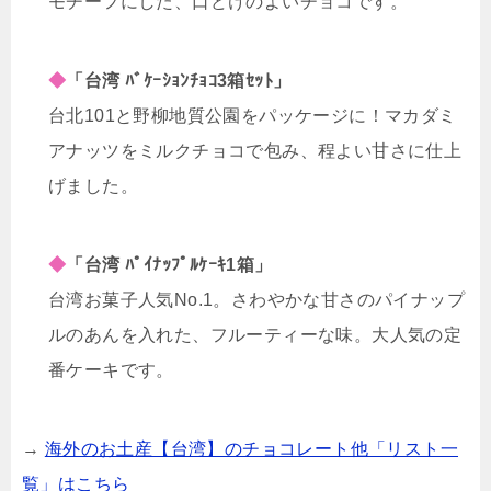
モチーフにした、口どけのよいチョコです。
◆
「台湾 ﾊﾞｹｰｼｮﾝﾁｮｺ3箱ｾｯﾄ」
台北101と野柳地質公園をパッケージに！マカダミ
アナッツをミルクチョコで包み、程よい甘さに仕上
げました。
◆
「台湾 ﾊﾟｲﾅｯﾌﾟﾙｹｰｷ1箱」
台湾お菓子人気No.1。さわやかな甘さのパイナップ
ルのあんを入れた、フルーティーな味。大人気の定
番ケーキです。
→
海外のお土産【台湾】のチョコレート他「リスト一
覧」はこちら