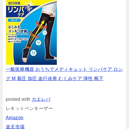
一般医療機器 おうちでメディキュット リンパケア ロン
グ M 着圧 加圧 血行改善 むくみケア 弾性 靴下
posted with
カエレバ
レキットベンキーザー
Amazon
楽天市場