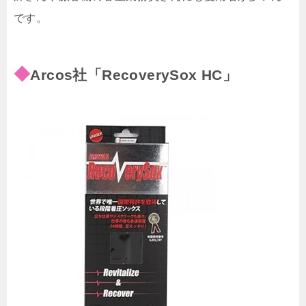
です。
◆
Arcos社「RecoverySox HC」