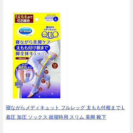
寝ながらメディキュット フルレッグ 太もも付根まで L
着圧 加圧 ソックス 就寝時用 スリム 美脚 靴下