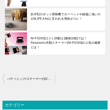
[ILIFE]ロボット掃除機でカーペットや絨毯に強いの
が[ILIFE A4s]と言われる理由がコレ！
NI-FS330[口コミ評価]と[価格比較]では！
Panasonic衣類スチーマー[NI-FS330]の人気の秘密
とは！
投
パナソニック/スチーマーの[CSA]と[SA]の違い＆[EH-SA37]と[EH-SA39]の違いとは！
稿
ナ
ビ
カテゴリー
ゲ