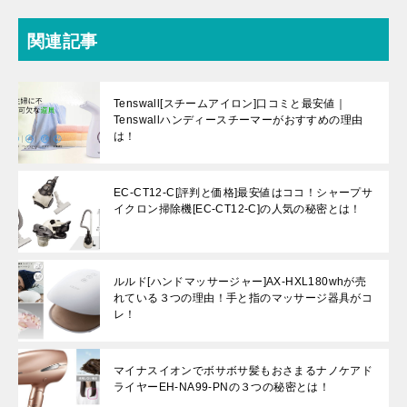
関連記事
Tenswall[スチームアイロン]口コミと最安値｜
Tenswallハンディースチーマーがおすすめの理由
は！
EC-CT12-C[評判と価格]最安値はココ！シャープサ
イクロン掃除機[EC-CT12-C]の人気の秘密とは！
ルルド[ハンドマッサージャー]AX-HXL180whが売
れている３つの理由！手と指のマッサージ器具がコ
レ！
マイナスイオンでボサボサ髪もおさまるナノケアド
ライヤーEH-NA99-PNの３つの秘密とは！