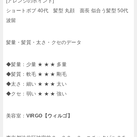
[アレンジのポイント]
ショートボブ 40代 髪型 丸顔 面長 似合う髪型 50代
波留
髪量・髪質・太さ・クセのデータ
◆髪量：少量 ★ ★ ★ 多量
◆髪質：軟毛 ★ ★ ★ 剛毛
◆太さ：細い ★ ★ ★ 太い
◆クセ：弱い ★ ★ ★ 強い
美容室：
VIRGO【ウィルゴ】