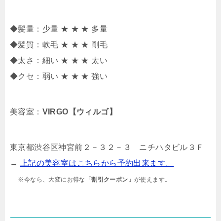
◆髪量：少量 ★ ★ ★ 多量
◆髪質：軟毛 ★ ★ ★ 剛毛
◆太さ：細い ★ ★ ★ 太い
◆クセ：弱い ★ ★ ★ 強い
美容室：
VIRGO【ウィルゴ】
東京都渋谷区神宮前２－３２－３ ニチハタビル３Ｆ
→
上記の美容室はこちらから予約出来ます。
※今なら、大変にお得な
「割引クーポン」
が使えます。