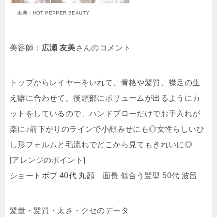
出典：HOT PEPPER BEAUTY
美容師：
広瀬 友美
さんのコメント
トップからレイヤーをいれて、骨格や髪質、襟足の生
え癖に合わせて、後頭部にボリュームが出るようにカ
ットをしているので、ハンドブローだけでお手入れが
楽に♪前下がりのラインで小顔みせにも◎女性らしいひ
し形フォルムと毛流れでどこから見てもきれいに◎
[アレンジのポイント]
ショートボブ 40代 丸顔 面長 似合う髪型 50代 波留
髪量・髪質・太さ・クセのデータ