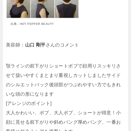
出典：HOT PEPPER BEAUTY
美容師：
山口 剛平
さんのコメント
顎ラインの前下がりショートボブで顔周りスッキリさ
せて扱いやすくまとまり重視しカットしましたサイド
のシルエットバック後頭部がつぶれやすい方でもきれ
いな頭の形になります
[アレンジのポイント]
大人かわいい、ボブ、大人ボブ、ショートが得意！小
顔に見せる前下がりや斜めバング厚めバング、一番お