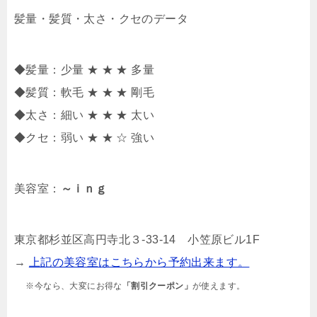
髪量・髪質・太さ・クセのデータ
◆髪量：少量 ★ ★ ★ 多量
◆髪質：軟毛 ★ ★ ★ 剛毛
◆太さ：細い ★ ★ ★ 太い
◆クセ：弱い ★ ★ ☆ 強い
美容室：
～ｉｎｇ
東京都杉並区高円寺北３-33-14 小笠原ビル1F
→
上記の美容室はこちらから予約出来ます。
※今なら、大変にお得な
「割引クーポン」
が使えます。