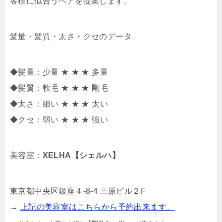
客様に似合うヘアを提案します。
髪量・髪質・太さ・クセのデータ
◆髪量：少量 ★ ★ ★ 多量
◆髪質：軟毛 ★ ★ ★ 剛毛
◆太さ：細い ★ ★ ★ 太い
◆クセ：弱い ★ ★ ★ 強い
美容室：
XELHA【シェルハ】
東京都中央区銀座４-8-4 三原ビル２F
→
上記の美容室はこちらから予約出来ます。