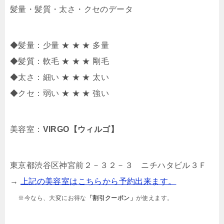
髪量・髪質・太さ・クセのデータ
◆髪量：少量 ★ ★ ★ 多量
◆髪質：軟毛 ★ ★ ★ 剛毛
◆太さ：細い ★ ★ ★ 太い
◆クセ：弱い ★ ★ ★ 強い
美容室：
VIRGO【ウィルゴ】
東京都渋谷区神宮前２－３２－３ ニチハタビル３Ｆ
→
上記の美容室はこちらから予約出来ます。
※今なら、大変にお得な
「割引クーポン」
が使えます。