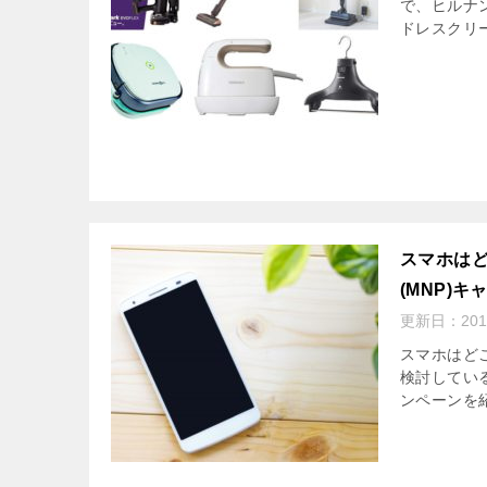
で、ヒルナン
ドレスクリ
スマホはど
(MNP)
更新日：
20
スマホはどこ
検討している
ンペーンを紹