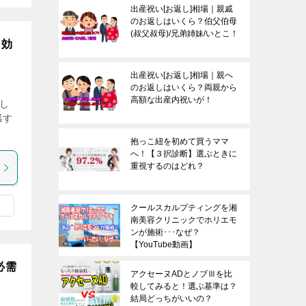
出産祝い[お返し]相場｜親戚
のお返しはいくら？伯父伯母
(叔父叔母)/兄弟姉妹/いとこ！
ミ効
出産祝い[お返し]相場｜親へ
のお返しはいくら？両親から
高額な出産内祝いが！
し
感す
抱っこ紐を初めて買うママ
へ！【３択診断】選ぶときに
重視するのはどれ？
クールスカルプティングを湘
南美容クリニックでホリエモ
ンが施術･･･なぜ？
【YouTube動画】
必需
アクセーヌADとノブⅢを比
較してみると！選ぶ基準は？
結局どっちがいいの？