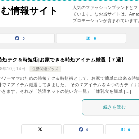
人気のファッションブランドとフ
しむ情報サイト
ています。なお当サイトは、Ama
プロモーションが含まれています
0
0
時短テク＆時短術]お家できる時短アイテム厳選【７選】
18年10月14日
生活関連グッズ
いワーママのための時短テク＆時短術として、お家で簡単に出来る時
計で７アイテム厳選してきました。 その７アイテムを４つのカテゴリ
いきます。それが「洗濯ネットの使い方一覧」「離乳食を簡単 […]
続きを読む
0
0