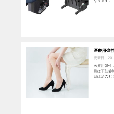
なります。 
医療用弾性
更新日：
20
医療用弾性
目は下肢静
目は足のむ