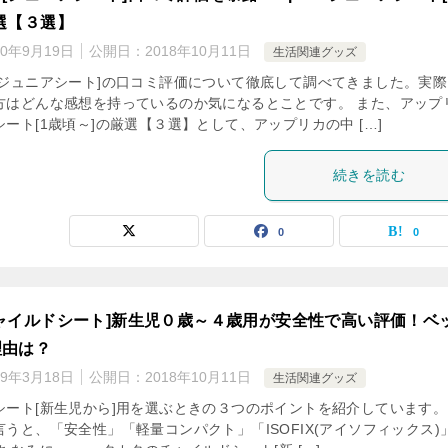
選【３選】
20年9月19日
公開日：
2018年10月11日
生活関連グッズ
[ジュニアシート]の口コミ評価について徹底して調べてきました。実際
方はどんな感想を持っているのか気になるとことです。 また、アップ
ート[1歳頃～]の厳選【３選】として、アップリカの中 […]
続きを読む
0
0
ャイルドシート]新生児０歳～４歳用が安全性で高い評価！ベ
理由は？
19年3月18日
公開日：
2018年10月11日
生活関連グッズ
シート[新生児から]用を選ぶときの３つのポイントを紹介しています。
うと、「安全性」「軽量コンパクト」「ISOFIX(アイソフィックス)