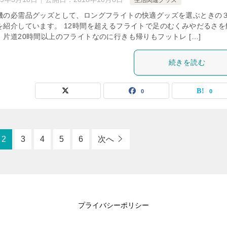
生活関連グッズ
機の必需品グッズとして、ロングフライトの快適グッズを選ぶときの
を紹介しています。 12時間を超えるフライトで足のむくみやだるさを
片道20時間以上のフライトなのに行きも帰りもフットレ […]
続きを読む
0
0
2
3
4
5
6
次へ
プライバシーポリシー