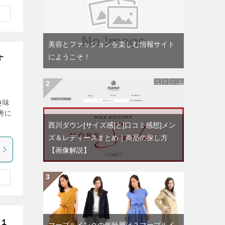
美容とファッションを楽しむ情報サイト
にようこそ！
す
趣味
考に
西川ダウン[サイズ感]と[口コミ感想]メン
ズ＆レディースまとめ｜商品の探し方
【画像解説】
[１