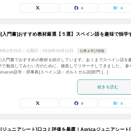
0
0
[入門書]おすすめ教材厳選【５選】スペイン語を趣味で独学
20年2月25日
公開日：
2018年10月12日
仕事＆学び情報
の入門書でおすすめの教材を紹介しています。あくまでスペイン語を
学で勉強してみたい方のために、徹底してリサーチしてきました。 参
mazon語学・辞事典[スペイン語・ポルトガル語]部門 […]
続きを読む
0
0
[ジュニアシート]口コミ評価を暴露！Apricaジュニアシート