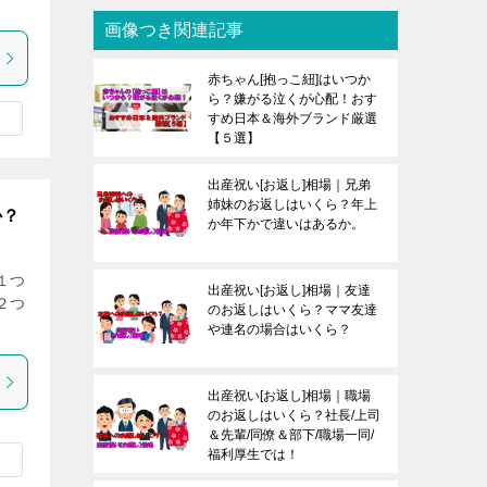
画像つき関連記事
赤ちゃん[抱っこ紐]はいつか
ら？嫌がる泣くが心配！おす
すめ日本＆海外ブランド厳選
【５選】
出産祝い[お返し]相場｜兄弟
姉妹のお返しはいくら？年上
か？
か年下かで違いはあるか。
１つ
出産祝い[お返し]相場｜友達
２つ
のお返しはいくら？ママ友達
や連名の場合はいくら？
出産祝い[お返し]相場｜職場
のお返しはいくら？社長/上司
＆先輩/同僚＆部下/職場一同/
福利厚生では！