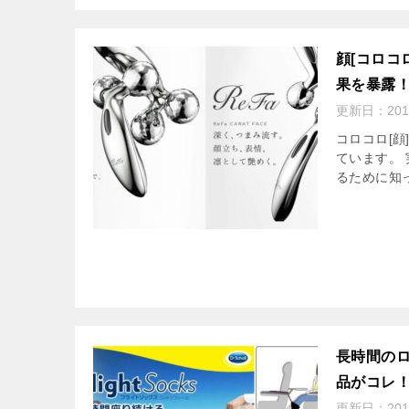
顔[コロコ
果を暴露
更新日：
20
コロコロ[
ています。
るために知
長時間のロ
品がコレ
更新日：
20