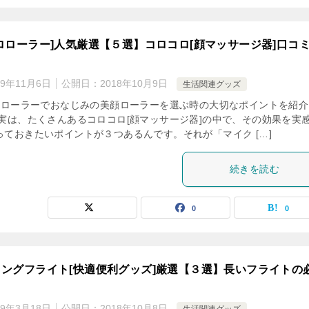
ロローラー]人気厳選【５選】コロコロ[顔マッサージ器]口コ
！
19年11月6日
公開日：
2018年10月9日
生活関連グッズ
顔]ローラーでおなじみの美顔ローラーを選ぶ時の大切なポイントを紹介
 実は、たくさんあるコロコロ[顔マッサージ器]の中で、その効果を実
っておきたいポイントが３つあるんです。それが「マイク […]
続きを読む
0
0
ングフライト[快適便利グッズ]厳選【３選】長いフライトの
！
19年3月18日
公開日：
2018年10月8日