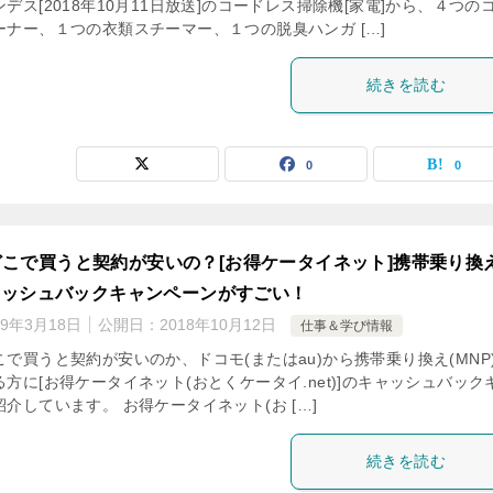
デス[2018年10月11日放送]のコードレス掃除機[家電]から、４つの
ーナー、１つの衣類スチーマー、１つの脱臭ハンガ […]
続きを読む
0
0
こで買うと契約が安いの？[お得ケータイネット]携帯乗り換
キャッシュバックキャンペーンがすごい！
19年3月18日
公開日：
2018年10月12日
仕事＆学び情報
で買うと契約が安いのか、ドコモ(またはau)から携帯乗り換え(MNP
方に[お得ケータイネット(おとくケータイ.net)]のキャッシュバック
介しています。 お得ケータイネット(お […]
続きを読む