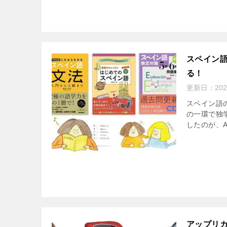
スペイン語
る！
更新日：
20
スペイン語
の一環で独
したのが、A
アップリカ