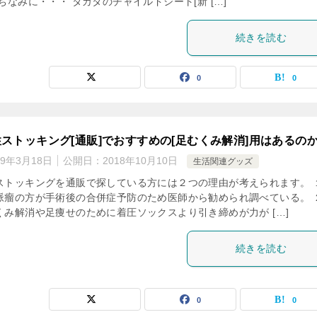
ちなみに・・・ タカタのチャイルドシート[新 […]
続きを読む
0
0
ストッキング[通販]でおすすめの[足むくみ解消]用はあるの
19年3月18日
公開日：
2018年10月10日
生活関連グッズ
ストッキングを通販で探している方には２つの理由が考えられます。 
脈瘤の方が手術後の合併症予防のため医師から勧められ調べている。 
くみ解消や足痩せのために着圧ソックスより引き締めが力が […]
続きを読む
0
0