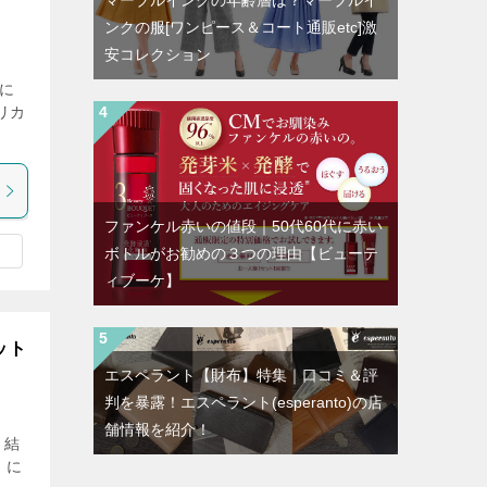
マーブルインクの年齢層は？マーブルイ
ンクの服[ワンピース＆コート通販etc]激
安コレクション
に
リカ
ファンケル赤いの値段｜50代60代に赤い
ボトルがお勧めの３つの理由【ビューテ
ィブーケ】
ット
エスペラント【財布】特集｜口コミ＆評
判を暴露！エスペラント(esperanto)の店
舗情報を紹介！
 結
」に