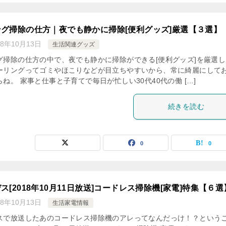
グ掃除の仕方｜夜でも静かに掃除[便利グッズ]厳選【３選】
18年10月13日
生活関連グッズ
グ掃除の仕方の中で、夜でも静かに掃除ができる[便利グッズ]を厳選し
ーリングってゴミやほこりなどが目立ちやすいから、常に綺麗にして
ね。 家事と仕事と子育てで毎日が忙しい30代40代の働 […]
続きを読む
0
0
ス[2018年10月11日放送]コードレス掃除機[家電]特集【６選
18年10月13日
生活家電情報
スで放送したあのコードレス掃除機のアレってなんだっけ！？という