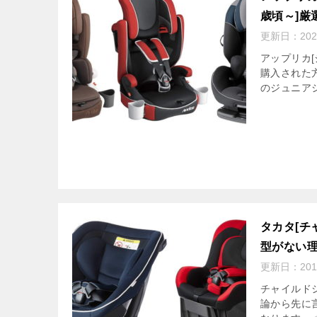
歳頃～]厳
更新日：
20
アップリカ
購入された
のジュニアシ
タカタ[チ
型がない
更新日：
20
チャイルド
論から先に言