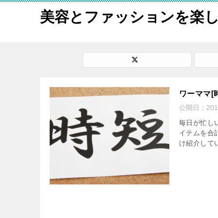
美容とファッションを楽
ワーママ[
公開日：
20
毎日が忙し
イテムを合
け紹介して